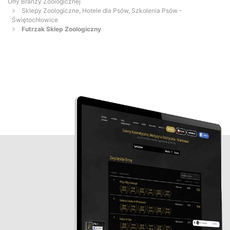
Orły Branży Zoologicznej
Sklepy Zoologiczne, Hotele dla Psów, Szkolenia Psów -
Świętochłowice
Futrzak Sklep Zoologiczny