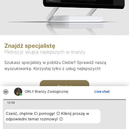
Znajdź specjalistę
Plebiscyt skupia najlepszych w branży
Szukasz specjalisty w pobliżu Ciebie? Sprawdź naszą
wyszukiwarkę. Korzystaj tylko z usług najlepszych!
Szukaj
ORŁY Branży Zoologicznej
Live chat
12:59
Cześć, chętnie Ci pomogę! 🙂 Kliknij proszę w
odpowiedni temat rozmowy! 🙂
Organizator plebiscytu
Plebiscyt
Kontakt