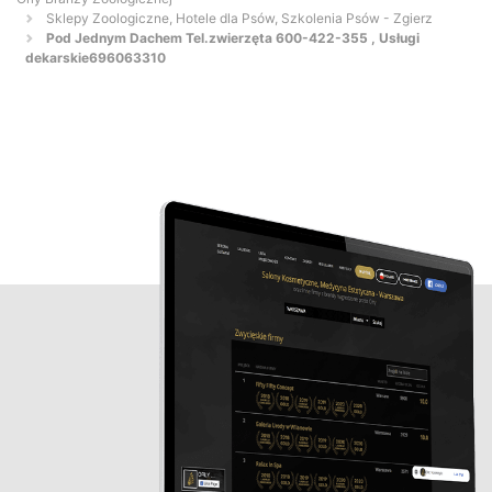
Sklepy Zoologiczne, Hotele dla Psów, Szkolenia Psów - Zgierz
Pod Jednym Dachem Tel.zwierzęta 600-422-355 , Usługi
dekarskie696063310