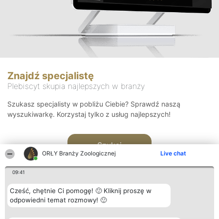
Znajdź specjalistę
Plebiscyt skupia najlepszych w branży
Szukasz specjalisty w pobliżu Ciebie? Sprawdź naszą
wyszukiwarkę. Korzystaj tylko z usług najlepszych!
Szukaj
ORŁY Branży Zoologicznej
Live chat
09:41
Cześć, chętnie Ci pomogę! 🙂 Kliknij proszę w
odpowiedni temat rozmowy! 🙂
Organizator plebiscytu
Plebiscyt
Kontakt