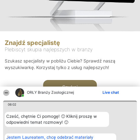
Znajdź specjalistę
Plebiscyt skupia najlepszych w branży
Szukasz specjalisty w pobliżu Ciebie? Sprawdź naszą
wyszukiwarkę. Korzystaj tylko z usług najlepszych!
Szukaj
ORŁY Branży Zoologicznej
Live chat
06:02
Cześć, chętnie Ci pomogę! 🙂 Kliknij proszę w
odpowiedni temat rozmowy! 🙂
Organizator plebiscytu
Plebiscyt
Kontakt
Jestem Laureatem, chcę odebrać materiały
Bright Side Solutions sp. z o.
Laureaci
Kontakt