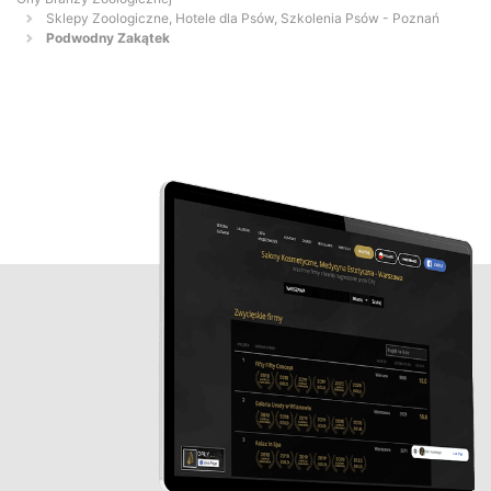
Sklepy Zoologiczne, Hotele dla Psów, Szkolenia Psów - Poznań
Podwodny Zakątek