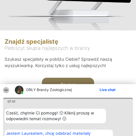
Znajdź specjalistę
Plebiscyt skupia najlepszych w branży
Szukasz specjalisty w pobliżu Ciebie? Sprawdź naszą
wyszukiwarkę. Korzystaj tylko z usług najlepszych!
Szukaj
ORŁY Branży Zoologicznej
Live chat
07:01
Cześć, chętnie Ci pomogę! 🙂 Kliknij proszę w
odpowiedni temat rozmowy! 🙂
Organizator plebiscytu
Plebiscyt
Kontakt
Jestem Laureatem, chcę odebrać materiały
Bright Side Solutions sp. z o.
Laureaci
Kontakt