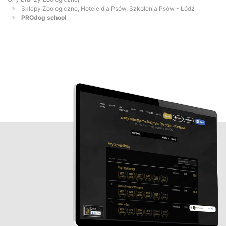
Sklepy Zoologiczne, Hotele dla Psów, Szkolenia Psów - Łódź
PROdog school