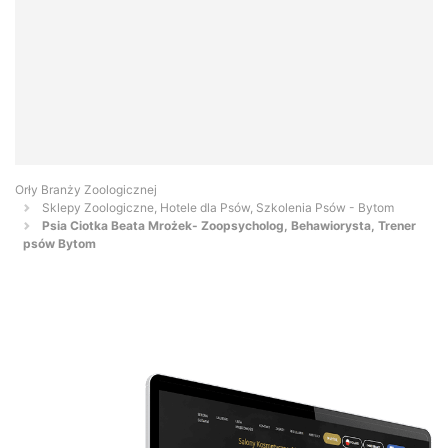
Orły Branży Zoologicznej
Sklepy Zoologiczne, Hotele dla Psów, Szkolenia Psów - Bytom
Psia Ciotka Beata Mrożek- Zoopsycholog, Behawiorysta, Trener
psów Bytom