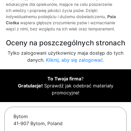
edukacyjne dla opiekunów, mające na celu poszerzenie
ich wiedzy i poprawę jakości życia psów. Dzięki
indywidualnemu podejściu i dużemu doświadczeniu,
Psia
Ciotka
wspiera głębsze zrozumienie psów i wzmacnianie
więzi z nimi, bez względu na ich wiek oraz temperament.
Oceny na poszczególnych stronach
Tylko zalogowani użytkownicy maja dostęp do tych
danych.
Kliknij, aby się zalogować.
To Twoja firma
?
Gratulacje!
Sprawdź jak odebrać materiały
promocyjne!
Bytom
41-907 Bytom, Poland