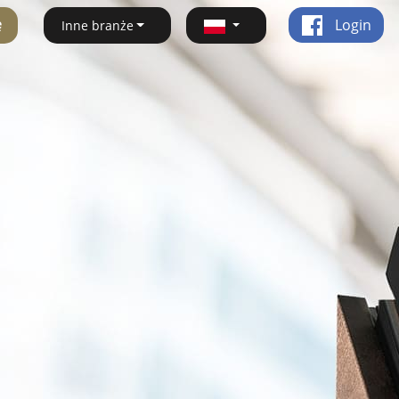
ę
Login
Inne branże