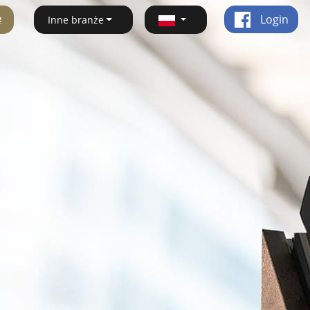
ę
Login
Inne branże