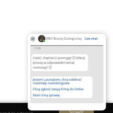
ORŁY Branży Zoologicznej
Live chat
17:05
Cześć, chętnie Ci pomogę! 🙂 Kliknij
proszę w odpowiedni temat
rozmowy! 🙂
Jestem Laureatem, chcę odebrać
materiały marketingowe
Chcę zgłosić swoją firmę do Orłów
Mam inną sprawę
Sprawdź