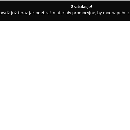
Gratulacje!
awdź już teraz jak odebrać materiały promocyjne, by móc w pełni c
tele dla Psów, Szkolenia Psów - Mikołów
Quattro Zampe
O firmie:
Quattro Zampe
, zlokalizowana
specjalizującą się w rasie rott
zaangażowaniem i troską o dobr
promowanie prawdziwego piękna
najlepszych warunków życia. P
Katowicach potwierdza profesjo
branżowymi standardami.
Hodowla wyróżnia się indywid
przyszłego właściciela, kładąc