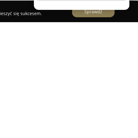
Sprawdź
ieszyć się sukcesem.
 w Mikołowie przy ulicy Polnej 83a, jest hodowlą
weiler. Firma realizuje swoje działania z ogromnym
ostan zwierząt, stawiając sobie za cel
 tej rasy oraz zapewnienie rottweilerom jak
rzynależność do Związku Kynologicznego w
nalny charakter działalności i jej zgodność z
ualnym podejściem do każdego szczeniaka oraz
 szczególny nacisk na odpowiedzialny wybór