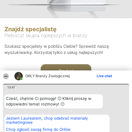
Znajdź specjalistę
Plebiscyt skupia najlepszych w branży
Szukasz specjalisty w pobliżu Ciebie? Sprawdź naszą
wyszukiwarkę. Korzystaj tylko z usług najlepszych!
Szukaj
ORŁY Branży Zoologicznej
Live chat
13:47
Cześć, chętnie Ci pomogę! 🙂 Kliknij proszę w
odpowiedni temat rozmowy! 🙂
Organizator plebiscytu
Plebiscyt
Kontakt
Jestem Laureatem, chcę odebrać materiały
Bright Side Solutions sp. z o.
Laureaci
Kontakt
marketingowe
o. sp. k.
Lista
ul. Ruska 22
wszystkich
Chcę zgłosić swoją firmę do Orłów
Wrocław 50-079
Laureatów