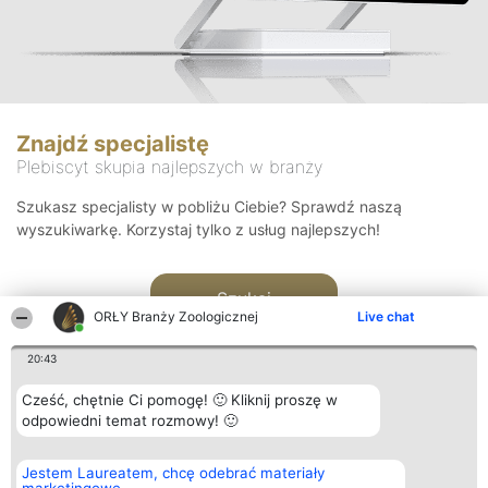
Znajdź specjalistę
Plebiscyt skupia najlepszych w branży
Szukasz specjalisty w pobliżu Ciebie? Sprawdź naszą
wyszukiwarkę. Korzystaj tylko z usług najlepszych!
Szukaj
ORŁY Branży Zoologicznej
Live chat
20:43
Cześć, chętnie Ci pomogę! 🙂 Kliknij proszę w
odpowiedni temat rozmowy! 🙂
Organizator plebiscytu
Plebiscyt
Kontakt
Jestem Laureatem, chcę odebrać materiały
Bright Side Solutions sp. z o.
Laureaci
Kontakt