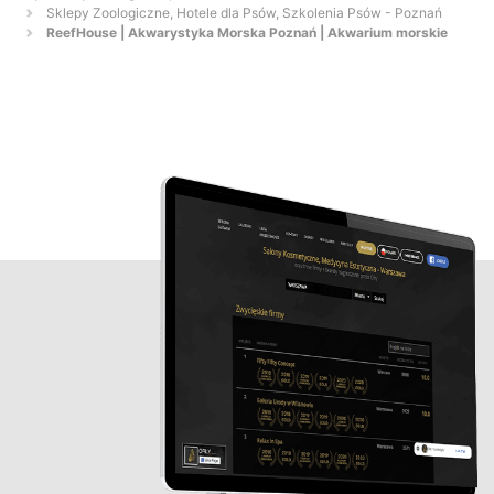
Sklepy Zoologiczne, Hotele dla Psów, Szkolenia Psów - Poznań
ReefHouse | Akwarystyka Morska Poznań | Akwarium morskie