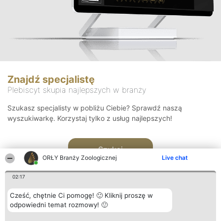
Znajdź specjalistę
Plebiscyt skupia najlepszych w branży
Szukasz specjalisty w pobliżu Ciebie? Sprawdź naszą
wyszukiwarkę. Korzystaj tylko z usług najlepszych!
Szukaj
ORŁY Branży Zoologicznej
Live chat
02:17
Cześć, chętnie Ci pomogę! 🙂 Kliknij proszę w
odpowiedni temat rozmowy! 🙂