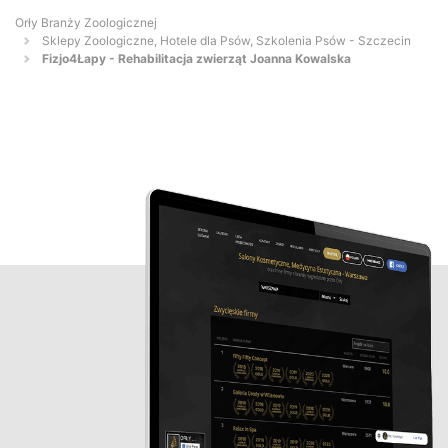
Orły Branży Zoologicznej
Sklepy Zoologiczne, Hotele dla Psów, Szkolenia Psów - Szczecin
Fizjo4Łapy - Rehabilitacja zwierząt Joanna Kowalska