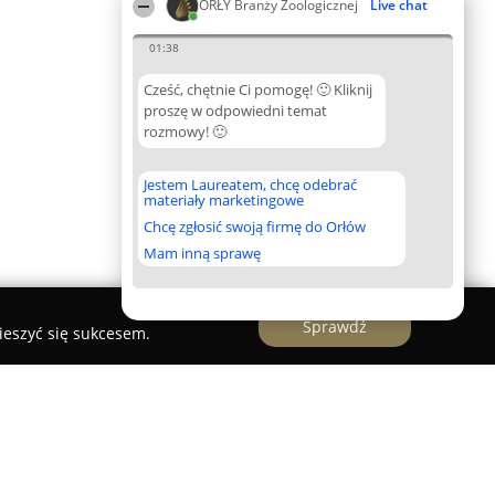
ORŁY Branży Zoologicznej
Live chat
01:38
Cześć, chętnie Ci pomogę! 🙂 Kliknij
proszę w odpowiedni temat
rozmowy! 🙂
Jestem Laureatem, chcę odebrać
materiały marketingowe
Chcę zgłosić swoją firmę do Orłów
Mam inną sprawę
Sprawdź
ieszyć się sukcesem.
Psia Łapka