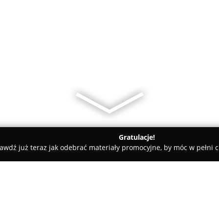
Gratulacje!
awdź już teraz jak odebrać materiały promocyjne, by móc w pełni c
tele dla Psów, Szkolenia Psów - Starachowice
Hotel dla psów - 