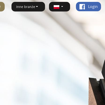
ę
Login
Inne branże