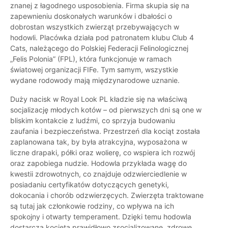
znanej z łagodnego usposobienia. Firma skupia się na
zapewnieniu doskonałych warunków i dbałości o
dobrostan wszystkich zwierząt przebywających w
hodowli. Placówka działa pod patronatem klubu Club 4
Cats, należącego do Polskiej Federacji Felinologicznej
„Felis Polonia” (FPL), która funkcjonuje w ramach
światowej organizacji FIFe. Tym samym, wszystkie
wydane rodowody mają międzynarodowe uznanie.
Duży nacisk w Royal Look PL kładzie się na właściwą
socjalizację młodych kotów – od pierwszych dni są one w
bliskim kontakcie z ludźmi, co sprzyja budowaniu
zaufania i bezpieczeństwa. Przestrzeń dla kociąt została
zaplanowana tak, by była atrakcyjna, wyposażona w
liczne drapaki, półki oraz wolierę, co wspiera ich rozwój
oraz zapobiega nudzie. Hodowla przykłada wagę do
kwestii zdrowotnych, co znajduje odzwierciedlenie w
posiadaniu certyfikatów dotyczących genetyki,
dokocania i chorób odzwierzęcych. Zwierzęta traktowane
są tutaj jak członkowie rodziny, co wpływa na ich
spokojny i otwarty temperament. Dzięki temu hodowla
dostarcza kocięta prawidłowo zsocjalizowane, zdrowe