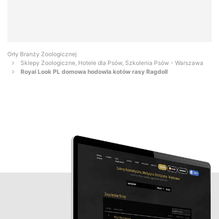
Orły Branży Zoologicznej
Sklepy Zoologiczne, Hotele dla Psów, Szkolenia Psów - Warszawa
Royal Look PL domowa hodowla kotów rasy Ragdoll