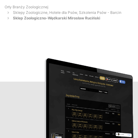
Orły Branży Zoologicznej
Sklepy Zoologiczne, Hotele dla Psów, Szkolenia Psów - Barcin
Sklep Zoologiczno-Wędkarski Mirosław Ruciński