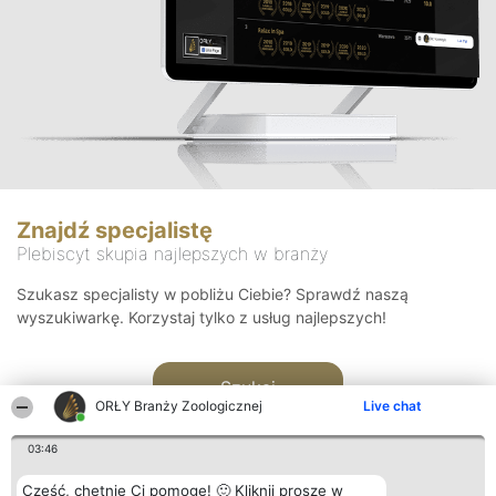
Znajdź specjalistę
Plebiscyt skupia najlepszych w branży
Szukasz specjalisty w pobliżu Ciebie? Sprawdź naszą
wyszukiwarkę. Korzystaj tylko z usług najlepszych!
Szukaj
ORŁY Branży Zoologicznej
Live chat
03:46
Cześć, chętnie Ci pomogę! 🙂 Kliknij proszę w