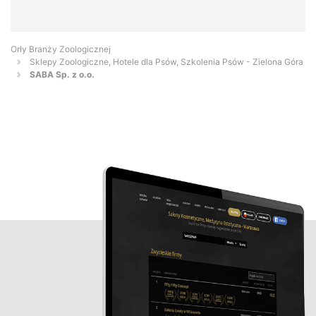
Orły Branży Zoologicznej
Sklepy Zoologiczne, Hotele dla Psów, Szkolenia Psów - Zielona Góra
SABA Sp. z o.o.