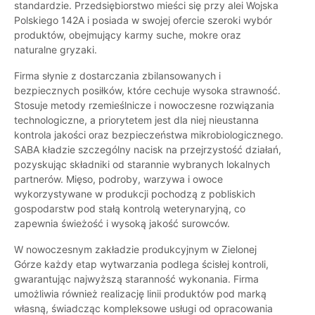
standardzie. Przedsiębiorstwo mieści się przy alei Wojska
Polskiego 142A i posiada w swojej ofercie szeroki wybór
produktów, obejmujący karmy suche, mokre oraz
naturalne gryzaki.
Firma słynie z dostarczania zbilansowanych i
bezpiecznych posiłków, które cechuje wysoka strawność.
Stosuje metody rzemieślnicze i nowoczesne rozwiązania
technologiczne, a priorytetem jest dla niej nieustanna
kontrola jakości oraz bezpieczeństwa mikrobiologicznego.
SABA kładzie szczególny nacisk na przejrzystość działań,
pozyskując składniki od starannie wybranych lokalnych
partnerów. Mięso, podroby, warzywa i owoce
wykorzystywane w produkcji pochodzą z pobliskich
gospodarstw pod stałą kontrolą weterynaryjną, co
zapewnia świeżość i wysoką jakość surowców.
W nowoczesnym zakładzie produkcyjnym w Zielonej
Górze każdy etap wytwarzania podlega ścisłej kontroli,
gwarantując najwyższą staranność wykonania. Firma
umożliwia również realizację linii produktów pod marką
własną, świadcząc kompleksowe usługi od opracowania