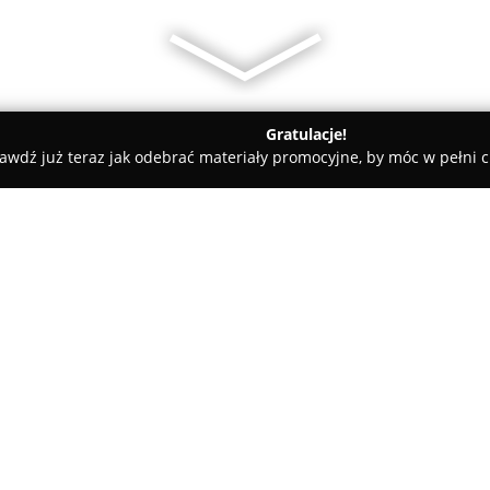
Gratulacje!
awdź już teraz jak odebrać materiały promocyjne, by móc w pełni c
tele dla Psów, Szkolenia Psów - Morąg
Sakura No Sono FCI
O firmie:
Sakura No Sono FCI
to uznana 
istniejąca od 2011 roku i poł
celem jest troska oraz rozwój 
za pomniki przyrody. Wśród hod
Kishu, Hokkaido, Shikoku, Shib