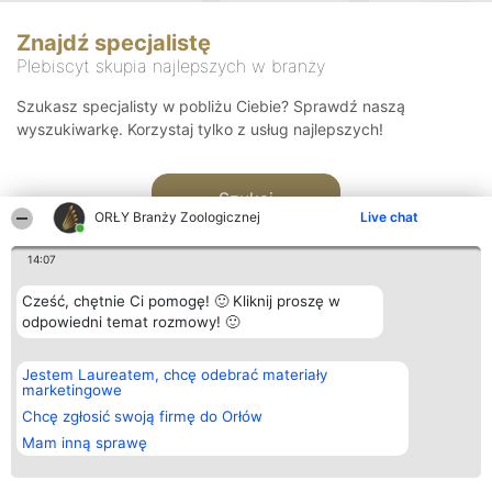
Znajdź specjalistę
Plebiscyt skupia najlepszych w branży
Szukasz specjalisty w pobliżu Ciebie? Sprawdź naszą
wyszukiwarkę. Korzystaj tylko z usług najlepszych!
Szukaj
ORŁY Branży Zoologicznej
Live chat
14:07
Cześć, chętnie Ci pomogę! 🙂 Kliknij proszę w
odpowiedni temat rozmowy! 🙂
Organizator plebiscytu
Plebiscyt
Kontakt
Jestem Laureatem, chcę odebrać materiały
Bright Side Solutions sp. z o.
Laureaci
Kontakt
marketingowe
o. sp. k.
Lista
ul. Ruska 22
wszystkich
Chcę zgłosić swoją firmę do Orłów
Wrocław 50-079
Laureatów
Mam inną sprawę
KRS 0000749100 | Regon
Zasady
381313360 | NIP 8943132676
Regulamin
+48 508 492 400
Polityka
Prywatności