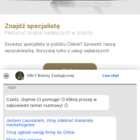
Znajdź specjalistę
Plebiscyt skupia najlepszych w branży
Szukasz specjalisty w pobliżu Ciebie? Sprawdź naszą
wyszukiwarkę. Korzystaj tylko z usług najlepszych!
Szukaj
ORŁY Branży Zoologicznej
Live chat
13:27
Cześć, chętnie Ci pomogę! 🙂 Kliknij proszę w
odpowiedni temat rozmowy! 🙂
Organizator plebiscytu
Plebiscyt
Kontakt
Jestem Laureatem, chcę odebrać materiały
Bright Side Solutions sp. z o.
Laureaci
Kontakt
marketingowe
o. sp. k.
Lista
ul. Ruska 22
wszystkich
Chcę zgłosić swoją firmę do Orłów
Wrocław 50-079
Laureatów
Mam inną sprawę
KRS 0000749100 | Regon
Zasady