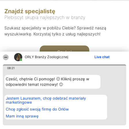
Znajdź specjalistę
Plebiscyt skupia najlepszych w branży
Szukasz specjalisty w pobliżu Ciebie? Sprawdź naszą
wyszukiwarkę. Korzystaj tylko z usług najlepszych!
Szukaj
ORŁY Branży Zoologicznej
Live chat
08:21
Cześć, chętnie Ci pomogę! 🙂 Kliknij proszę w
odpowiedni temat rozmowy! 🙂
Organizator plebiscytu
Plebiscyt
Kontakt
Jestem Laureatem, chcę odebrać materiały
Bright Side Solutions sp. z o.
Laureaci
Kontakt
marketingowe
o. sp. k.
Lista
ul. Ruska 22
wszystkich
Chcę zgłosić swoją firmę do Orłów
Wrocław 50-079
Laureatów
Mam inną sprawę
KRS 0000749100 | Regon
Zasady
381313360 | NIP 8943132676
Regulamin
+48 508 492 400
Polityka
Prywatności