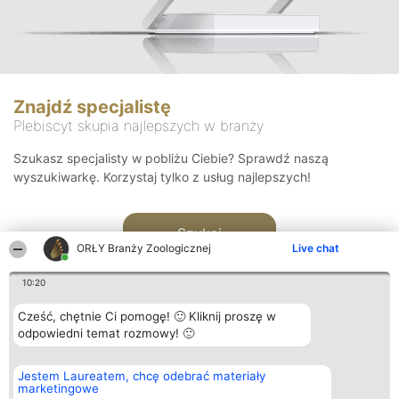
Znajdź specjalistę
Plebiscyt skupia najlepszych w branży
Szukasz specjalisty w pobliżu Ciebie? Sprawdź naszą
wyszukiwarkę. Korzystaj tylko z usług najlepszych!
Szukaj
ORŁY Branży Zoologicznej
Live chat
10:20
Cześć, chętnie Ci pomogę! 🙂 Kliknij proszę w
odpowiedni temat rozmowy! 🙂
Organizator plebiscytu
Plebiscyt
Kontakt
Jestem Laureatem, chcę odebrać materiały
Bright Side Solutions sp. z o.
Laureaci
Kontakt
marketingowe
o. sp. k.
Lista