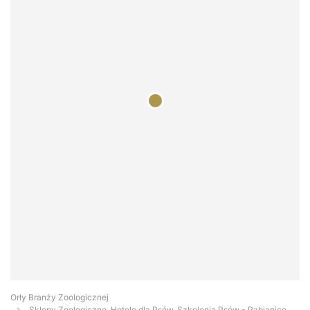
Orły Branży Zoologicznej
Sklepy Zoologiczne, Hotele dla Psów, Szkolenia Psów - Pabianice