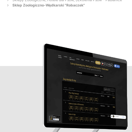
Sklep Zoologiczno-Wędkarski "Robaczek"