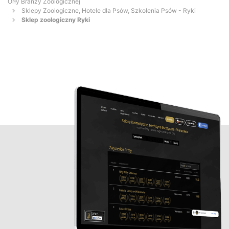
Orły Branży Zoologicznej
Sklepy Zoologiczne, Hotele dla Psów, Szkolenia Psów - Ryki
Sklep zoologiczny Ryki