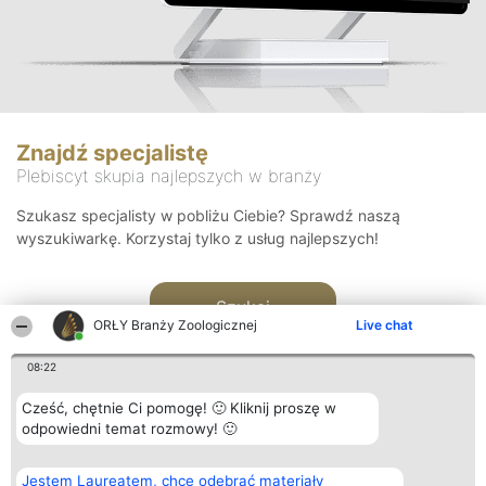
Znajdź specjalistę
Plebiscyt skupia najlepszych w branży
Szukasz specjalisty w pobliżu Ciebie? Sprawdź naszą
wyszukiwarkę. Korzystaj tylko z usług najlepszych!
Szukaj
ORŁY Branży Zoologicznej
Live chat
08:22
Cześć, chętnie Ci pomogę! 🙂 Kliknij proszę w
odpowiedni temat rozmowy! 🙂
Organizator plebiscytu
Plebiscyt
Kontakt
Jestem Laureatem, chcę odebrać materiały
Bright Side Solutions sp. z o.
Laureaci
Kontakt