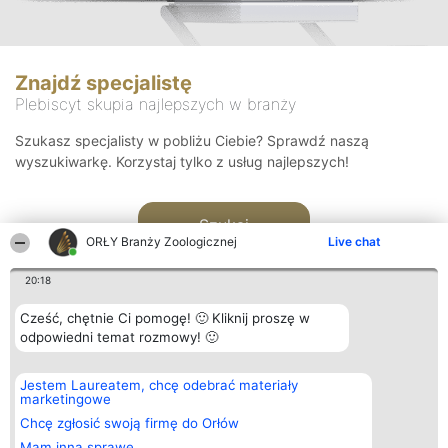
Znajdź specjalistę
Plebiscyt skupia najlepszych w branży
Szukasz specjalisty w pobliżu Ciebie? Sprawdź naszą
wyszukiwarkę. Korzystaj tylko z usług najlepszych!
Szukaj
ORŁY Branży Zoologicznej
Live chat
20:18
Cześć, chętnie Ci pomogę! 🙂 Kliknij proszę w
odpowiedni temat rozmowy! 🙂
Organizator plebiscytu
Plebiscyt
Kontakt
Jestem Laureatem, chcę odebrać materiały
Bright Side Solutions sp. z o.
Laureaci
Kontakt
marketingowe
o. sp. k.
Lista
ul. Ruska 22
wszystkich
Chcę zgłosić swoją firmę do Orłów
Wrocław 50-079
Laureatów
Mam inną sprawę
KRS 0000749100 | Regon
Zasady