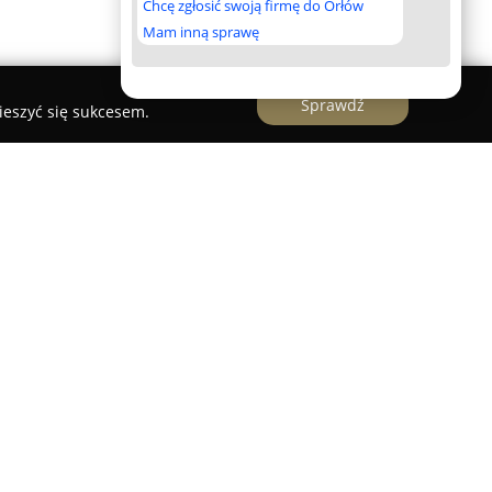
Chcę zgłosić swoją firmę do Orłów
Mam inną sprawę
Sprawdź
ieszyć się sukcesem.
ko
nicach, zlokalizowany przy ul. Sukienników 10,
nie w branży zoologicznej i koncentruje się na
astów zwierząt domowych. Od 2011 roku firma
ozycję na lokalnym rynku, regularnie poszerzając
potrzeby wymagających klientów i ich zwierząt.
ć starannie dobrane produkty, w tym wysokiej