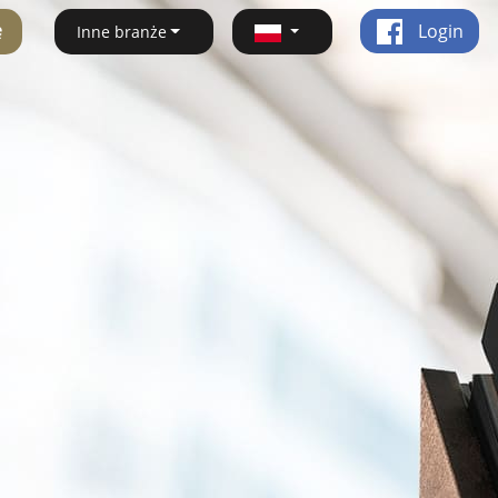
ę
Login
Inne branże