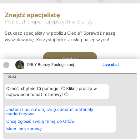
Znajdź specjalistę
Plebiscyt skupia najlepszych w branży
Szukasz specjalisty w pobliżu Ciebie? Sprawdź naszą
wyszukiwarkę. Korzystaj tylko z usług najlepszych!
Szukaj
ORŁY Branży Zoologicznej
Live chat
01:23
Cześć, chętnie Ci pomogę! 🙂 Kliknij proszę w
odpowiedni temat rozmowy! 🙂
Organizator plebiscytu
Plebiscyt
Kontakt
Jestem Laureatem, chcę odebrać materiały
Bright Side Solutions sp. z o.
Laureaci
Kontakt
marketingowe
o. sp. k.
Lista
ul. Ruska 22
wszystkich
Chcę zgłosić swoją firmę do Orłów
Wrocław 50-079
Laureatów
Mam inną sprawę
KRS 0000749100 | Regon
Zasady
381313360 | NIP 8943132676
Regulamin
+48 508 492 400
Polityka