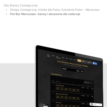
Orły Branży Zoologicznej
Sklepy Zoologiczne, Hotele dla Psów, Szkolenia Psów - Warszawa
Pet Bar Warszawa- karmy i akcesoria dla zwierząt