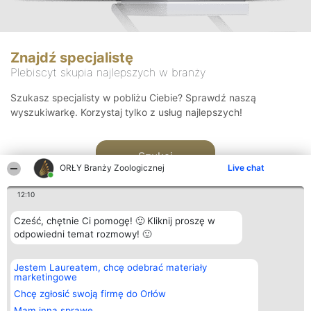
Znajdź specjalistę
Plebiscyt skupia najlepszych w branży
Szukasz specjalisty w pobliżu Ciebie? Sprawdź naszą
wyszukiwarkę. Korzystaj tylko z usług najlepszych!
Szukaj
ORŁY Branży Zoologicznej
Live chat
12:10
Cześć, chętnie Ci pomogę! 🙂 Kliknij proszę w
odpowiedni temat rozmowy! 🙂
Organizator plebiscytu
Plebiscyt
Kontakt
Jestem Laureatem, chcę odebrać materiały
Bright Side Solutions sp. z o.
Laureaci
Kontakt
marketingowe
o. sp. k.
Lista
ul. Ruska 22
wszystkich
Chcę zgłosić swoją firmę do Orłów
Wrocław 50-079
Laureatów
Mam inną sprawę
KRS 0000749100 | Regon
Zasady