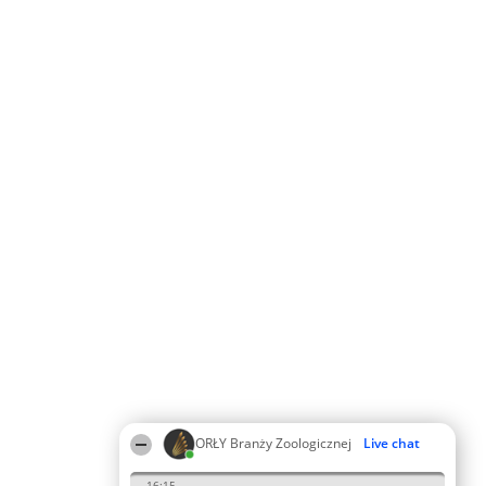
ORŁY Branży Zoologicznej
Live chat
16:15