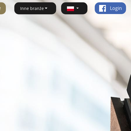
ę
Login
Inne branże