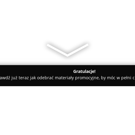
Gratulacje!
awdź już teraz jak odebrać materiały promocyjne, by móc w pełni c
tele dla Psów, Szkolenia Psów - Warszawa
Sklep Zoologiczny