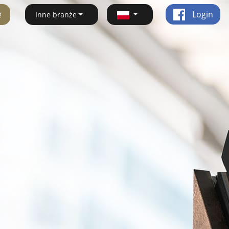
ę
Login
Inne branże