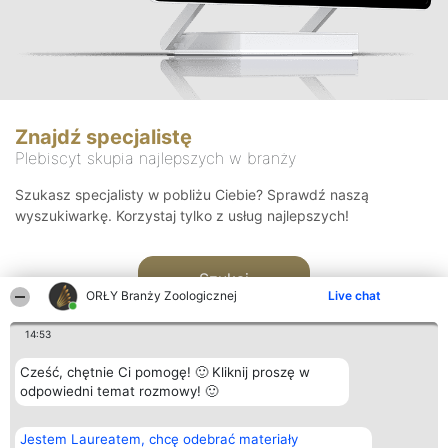
Znajdź specjalistę
Plebiscyt skupia najlepszych w branży
Szukasz specjalisty w pobliżu Ciebie? Sprawdź naszą
wyszukiwarkę. Korzystaj tylko z usług najlepszych!
Szukaj
ORŁY Branży Zoologicznej
Live chat
14:53
Cześć, chętnie Ci pomogę! 🙂 Kliknij proszę w
odpowiedni temat rozmowy! 🙂
Organizator plebiscytu
Plebiscyt
Kontakt
Jestem Laureatem, chcę odebrać materiały
Bright Side Solutions sp. z o.
Laureaci
Kontakt