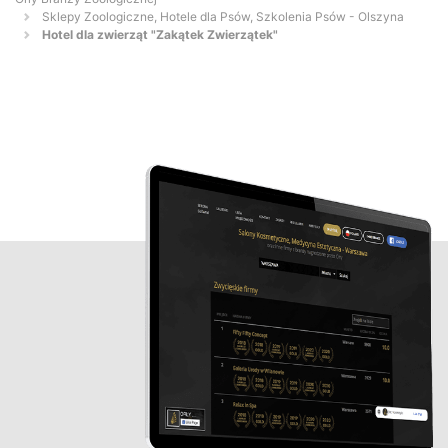
Sklepy Zoologiczne, Hotele dla Psów, Szkolenia Psów - Olszyna
Hotel dla zwierząt "Zakątek Zwierzątek"