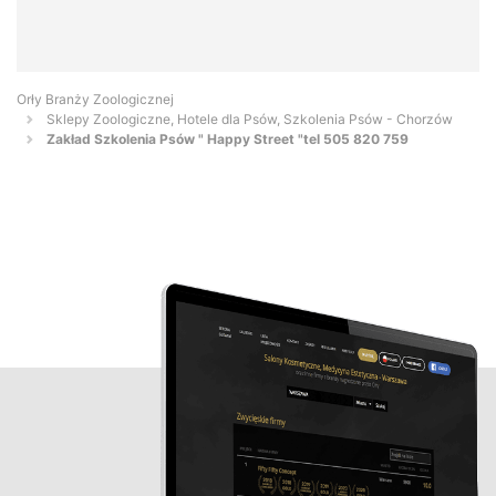
Orły Branży Zoologicznej
Sklepy Zoologiczne, Hotele dla Psów, Szkolenia Psów - Chorzów
Zakład Szkolenia Psów " Happy Street "tel 505 820 759