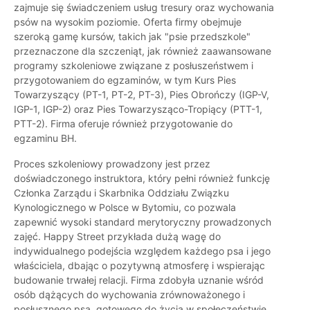
zajmuje się świadczeniem usług tresury oraz wychowania
psów na wysokim poziomie. Oferta firmy obejmuje
szeroką gamę kursów, takich jak "psie przedszkole"
przeznaczone dla szczeniąt, jak również zaawansowane
programy szkoleniowe związane z posłuszeństwem i
przygotowaniem do egzaminów, w tym Kurs Pies
Towarzyszący (PT-1, PT-2, PT-3), Pies Obrończy (IGP-V,
IGP-1, IGP-2) oraz Pies Towarzysząco-Tropiący (PTT-1,
PTT-2). Firma oferuje również przygotowanie do
egzaminu BH.
Proces szkoleniowy prowadzony jest przez
doświadczonego instruktora, który pełni również funkcję
Członka Zarządu i Skarbnika Oddziału Związku
Kynologicznego w Polsce w Bytomiu, co pozwala
zapewnić wysoki standard merytoryczny prowadzonych
zajęć. Happy Street przykłada dużą wagę do
indywidualnego podejścia względem każdego psa i jego
właściciela, dbając o pozytywną atmosferę i wspierając
budowanie trwałej relacji. Firma zdobyła uznanie wśród
osób dążących do wychowania zrównoważonego i
posłusznego psa, gotowego do życia w społeczeństwie.