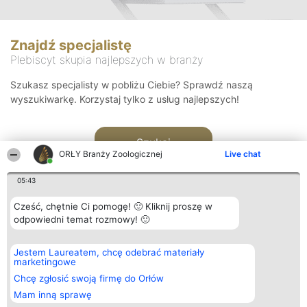
Znajdź specjalistę
Plebiscyt skupia najlepszych w branży
Szukasz specjalisty w pobliżu Ciebie? Sprawdź naszą
wyszukiwarkę. Korzystaj tylko z usług najlepszych!
Szukaj
ORŁY Branży Zoologicznej
Live chat
05:43
Cześć, chętnie Ci pomogę! 🙂 Kliknij proszę w
odpowiedni temat rozmowy! 🙂
Organizator plebiscytu
Plebiscyt
Kontakt
Jestem Laureatem, chcę odebrać materiały
Bright Side Solutions sp. z o.
Laureaci
Kontakt
marketingowe
o. sp. k.
Lista
ul. Ruska 22
wszystkich
Chcę zgłosić swoją firmę do Orłów
Wrocław 50-079
Laureatów
Mam inną sprawę
KRS 0000749100 | Regon
Zasady
381313360 | NIP 8943132676
Regulamin