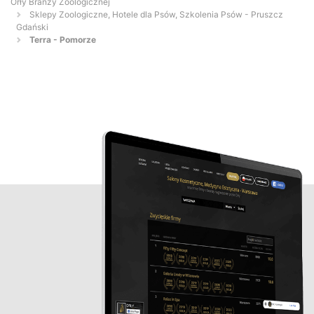
Orły Branży Zoologicznej
Sklepy Zoologiczne, Hotele dla Psów, Szkolenia Psów - Pruszcz
Gdański
Terra - Pomorze