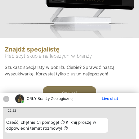
Znajdź specjalistę
Plebiscyt skupia najlepszych w branży
Szukasz specjalisty w pobliżu Ciebie? Sprawdź naszą
wyszukiwarkę. Korzystaj tylko z usług najlepszych!
Szukaj
ORŁY Branży Zoologicznej
Live chat
22:22
Cześć, chętnie Ci pomogę! 🙂 Kliknij proszę w
odpowiedni temat rozmowy! 🙂
Organizator plebiscytu
Plebiscyt
Kontakt