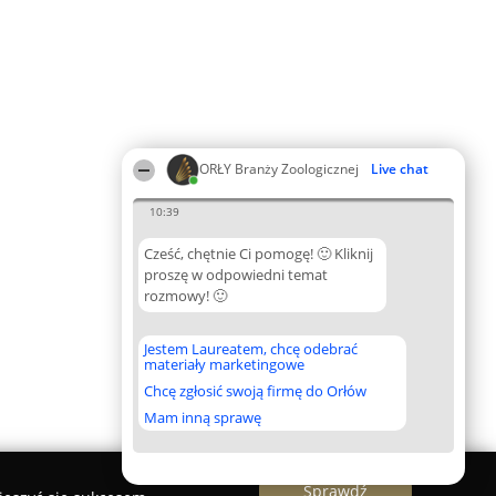
ORŁY Branży Zoologicznej
Live chat
10:39
Cześć, chętnie Ci pomogę! 🙂 Kliknij
proszę w odpowiedni temat
rozmowy! 🙂
Jestem Laureatem, chcę odebrać
materiały marketingowe
Chcę zgłosić swoją firmę do Orłów
Mam inną sprawę
Sprawdź