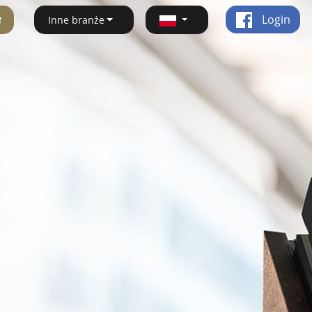
ę
Login
Inne branże