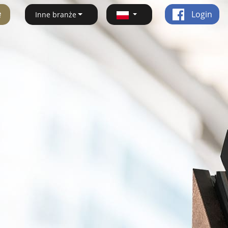
ę
Login
Inne branże