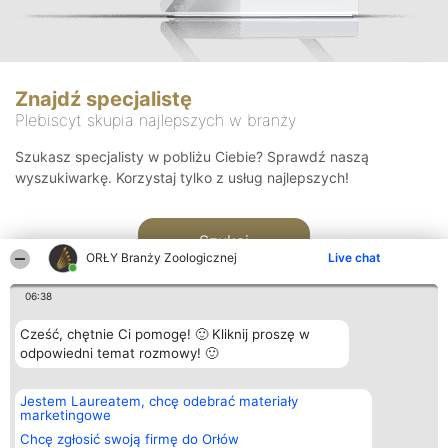
Znajdź specjalistę
Plebiscyt skupia najlepszych w branży
Szukasz specjalisty w pobliżu Ciebie? Sprawdź naszą
wyszukiwarkę. Korzystaj tylko z usług najlepszych!
Szukaj
ORŁY Branży Zoologicznej
Live chat
06:38
Cześć, chętnie Ci pomogę! 🙂 Kliknij proszę w
odpowiedni temat rozmowy! 🙂
Organizator plebiscytu
Plebiscyt
Kontakt
Jestem Laureatem, chcę odebrać materiały
Bright Side Solutions sp. z o.
Laureaci
Kontakt
marketingowe
o. sp. k.
Lista
ul. Ruska 22
wszystkich
Chcę zgłosić swoją firmę do Orłów
Wrocław 50-079
Laureatów