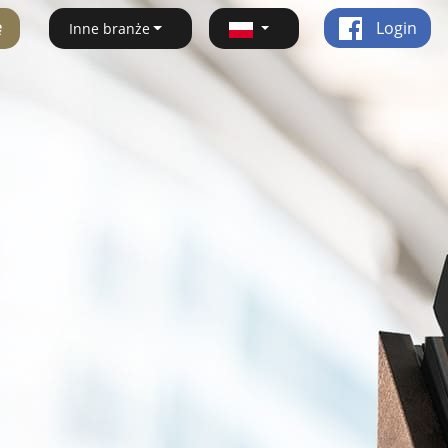
ę
Login
Inne branże