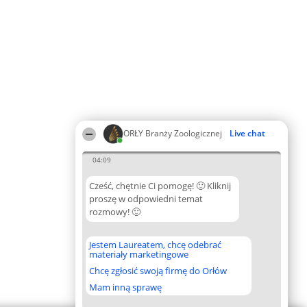
ORŁY Branży Zoologicznej
Live chat
04:09
Cześć, chętnie Ci pomogę! 🙂 Kliknij
proszę w odpowiedni temat
rozmowy! 🙂
Jestem Laureatem, chcę odebrać
materiały marketingowe
Chcę zgłosić swoją firmę do Orłów
Mam inną sprawę