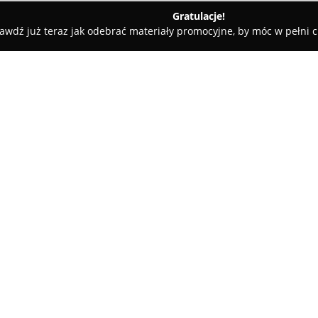
Gratulacje!
awdź już teraz jak odebrać materiały promocyjne, by móc w pełni c
tele dla Psów, Szkolenia Psów - Opole
GANO - Z miłości do zwie
O firmie:
Gano Sklep
– Wszystko Dla Psa 
przy ulicy Ozimskiej 42a, spec
dla domowych zwierząt. W jego
przeznaczone dla psów i kotów,
specyficznymi wymaganiami di
karmy, także sprzedawanej na 
suplementy wspierające zdrow
Placówka dostarcza także szero
oraz preparatów witaminowo-mi