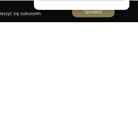
Sprawdź
ieszyć się sukcesem.
rząt
I Kota to sklep zoologiczny działający w Opolu
jalizujący się w kompleksowej ofercie produktów
 szerokim asortymencie znajdują się karmy
 zarówno tych zdrowych, jak i zwierząt ze
etetycznymi. Oferta obejmuje duży wybór suchej
wagę, jak również rozmaite przysmaki i
ie.
ki wachlarz akcesoriów, środków do pielęgnacji
neralnych. Firma koncentruje się na jakości