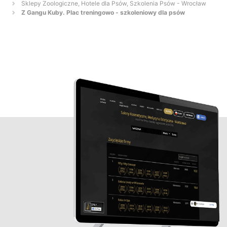
Sklepy Zoologiczne, Hotele dla Psów, Szkolenia Psów - Wrocław
Z Gangu Kuby. Plac treningowo - szkoleniowy dla psów