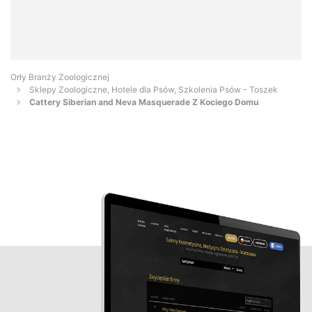
Orły Branży Zoologicznej
Sklepy Zoologiczne, Hotele dla Psów, Szkolenia Psów - Toszek
Cattery Siberian and Neva Masquerade Z Kociego Domu