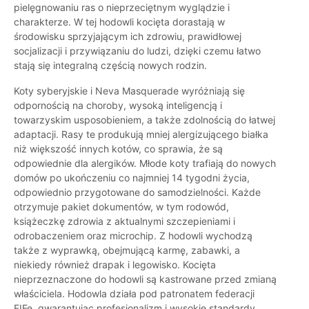
pielęgnowaniu ras o nieprzeciętnym wyglądzie i
charakterze. W tej hodowli kocięta dorastają w
środowisku sprzyjającym ich zdrowiu, prawidłowej
socjalizacji i przywiązaniu do ludzi, dzięki czemu łatwo
stają się integralną częścią nowych rodzin.
Koty syberyjskie i Neva Masquerade wyróżniają się
odpornością na choroby, wysoką inteligencją i
towarzyskim usposobieniem, a także zdolnością do łatwej
adaptacji. Rasy te produkują mniej alergizującego białka
niż większość innych kotów, co sprawia, że są
odpowiednie dla alergików. Młode koty trafiają do nowych
domów po ukończeniu co najmniej 14 tygodni życia,
odpowiednio przygotowane do samodzielności. Każde
otrzymuje pakiet dokumentów, w tym rodowód,
książeczkę zdrowia z aktualnymi szczepieniami i
odrobaczeniem oraz microchip. Z hodowli wychodzą
także z wyprawką, obejmującą karmę, zabawki, a
niekiedy również drapak i legowisko. Kocięta
nieprzeznaczone do hodowli są kastrowane przed zmianą
właściciela. Hodowla działa pod patronatem federacji
FIFe, gwarantując profesjonalizm i wysokie standardy