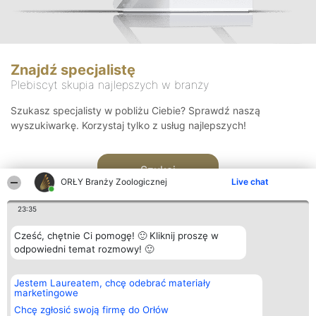
Znajdź specjalistę
Plebiscyt skupia najlepszych w branży
Szukasz specjalisty w pobliżu Ciebie? Sprawdź naszą
wyszukiwarkę. Korzystaj tylko z usług najlepszych!
Szukaj
ORŁY Branży Zoologicznej
Live chat
23:35
Cześć, chętnie Ci pomogę! 🙂 Kliknij proszę w
odpowiedni temat rozmowy! 🙂
Organizator plebiscytu
Plebiscyt
Kontakt
Jestem Laureatem, chcę odebrać materiały
Bright Side Solutions sp. z o.
Laureaci
Kontakt
marketingowe
o. sp. k.
Lista
ul. Ruska 22
wszystkich
Chcę zgłosić swoją firmę do Orłów
Wrocław 50-079
Laureatów