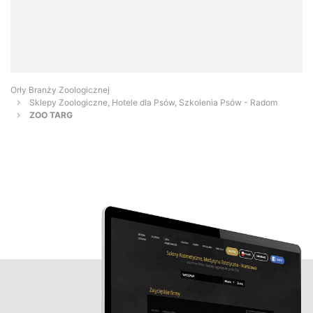
Orły Branży Zoologicznej
Sklepy Zoologiczne, Hotele dla Psów, Szkolenia Psów - Radom
ZOO TARG