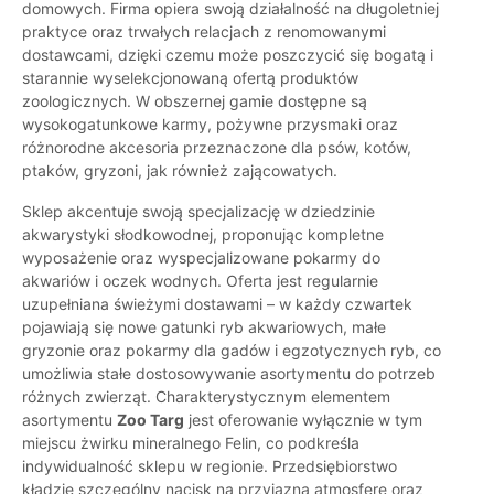
domowych. Firma opiera swoją działalność na długoletniej
praktyce oraz trwałych relacjach z renomowanymi
dostawcami, dzięki czemu może poszczycić się bogatą i
starannie wyselekcjonowaną ofertą produktów
zoologicznych. W obszernej gamie dostępne są
wysokogatunkowe karmy, pożywne przysmaki oraz
różnorodne akcesoria przeznaczone dla psów, kotów,
ptaków, gryzoni, jak również zającowatych.
Sklep akcentuje swoją specjalizację w dziedzinie
akwarystyki słodkowodnej, proponując kompletne
wyposażenie oraz wyspecjalizowane pokarmy do
akwariów i oczek wodnych. Oferta jest regularnie
uzupełniana świeżymi dostawami – w każdy czwartek
pojawiają się nowe gatunki ryb akwariowych, małe
gryzonie oraz pokarmy dla gadów i egzotycznych ryb, co
umożliwia stałe dostosowywanie asortymentu do potrzeb
różnych zwierząt. Charakterystycznym elementem
asortymentu
Zoo Targ
jest oferowanie wyłącznie w tym
miejscu żwirku mineralnego Felin, co podkreśla
indywidualność sklepu w regionie. Przedsiębiorstwo
kładzie szczególny nacisk na przyjazną atmosferę oraz