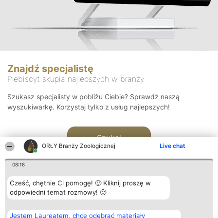
Znajdź specjalistę
Plebiscyt skupia najlepszych w branży
Szukasz specjalisty w pobliżu Ciebie? Sprawdź naszą
wyszukiwarkę. Korzystaj tylko z usług najlepszych!
Szukaj
ORŁY Branży Zoologicznej
Live chat
08:18
Cześć, chętnie Ci pomogę! 🙂 Kliknij proszę w
odpowiedni temat rozmowy! 🙂
Organizator plebiscytu
Plebiscyt
Kontakt
Jestem Laureatem, chcę odebrać materiały
Bright Side Solutions sp. z o.
Laureaci
Kontakt