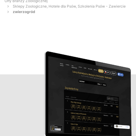
Orły Branży Zoologicznej
Sklepy Zoologiczne, Hotele dla Psów, Szkolenia Psów - Zawiercie
zwierzogród