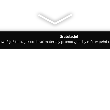
Gratulacje!
awdź już teraz jak odebrać materiały promocyjne, by móc w pełni c
tele dla Psów, Szkolenia Psów - Wrocław
Poznaj Kota, Dorota S
kacja
O firmie:
Poznaj Kota, Dorota Szadursk
behawioralnej kotów, funkcjonu
siedzibą we Wrocławiu, a także 
formule online. Dorota Szadurs