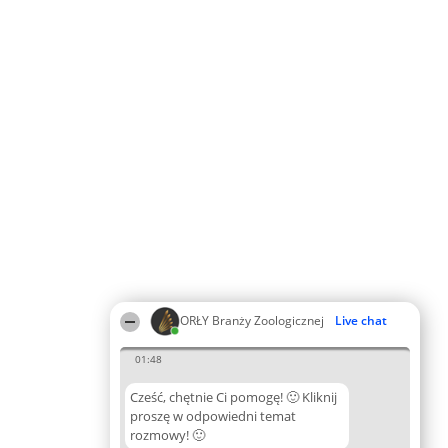
ORŁY Branży Zoologicznej
Live chat
01:48
Cześć, chętnie Ci pomogę! 🙂 Kliknij
proszę w odpowiedni temat
rozmowy! 🙂