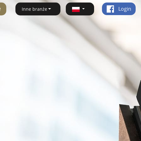
ę
Login
Inne branże