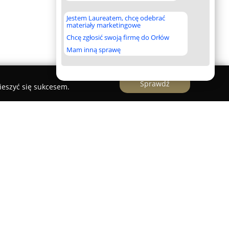
Jestem Laureatem, chcę odebrać
materiały marketingowe
Chcę zgłosić swoją firmę do Orłów
Mam inną sprawę
Sprawdź
ieszyć się sukcesem.
zadurska Edukacja
a Edukacja
specjalizuje się w obsłudze
jąc jako cenione centrum wsparcia i edukacji z
oferując usługi na terenie całego kraju oraz w
ka, inicjatorka i główna ekspertka firmy, od ponad