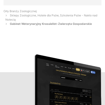
Orły Branży Zoologicznej
Sklepy Zoologiczne, Hotele dla Psów, Szkolenia Psów - Nakło nad
Notecią
Gabinet Weterynaryjny KrasulaVet-Zwierzęta Gospodarskie