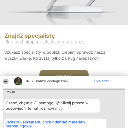
Znajdź specjalistę
Plebiscyt skupia najlepszych w branży
Szukasz specjalisty w pobliżu Ciebie? Sprawdź naszą
wyszukiwarkę. Korzystaj tylko z usług najlepszych!
Szukaj
ORŁY Branży Zoologicznej
Live chat
20:46
Cześć, chętnie Ci pomogę! 🙂 Kliknij proszę w
odpowiedni temat rozmowy! 🙂
Organizator plebiscytu
Plebiscyt
Kontakt
Jestem Laureatem, chcę odebrać materiały
Bright Side Solutions sp. z o.
Laureaci
Kontakt
marketingowe
o. sp. k.
Lista