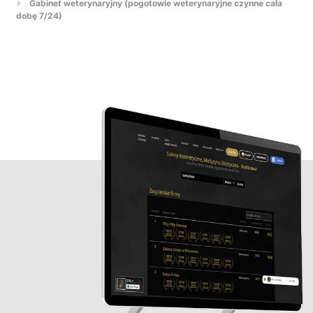
Gabinet weterynaryjny (pogotowie weterynaryjne czynne cała
dobę 7/24)