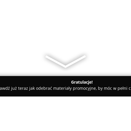
Gratulacje!
awdź już teraz jak odebrać materiały promocyjne, by móc w pełni c
tele dla Psów, Szkolenia Psów - Łódź
Sklep Zoologiczny Doxa