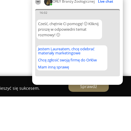
ORŁY Branży Zoologicznej
Live chat
16:02
Cześć, chętnie Ci pomogę! 🙂 Kliknij
proszę w odpowiedni temat
rozmowy! 🙂
Jestem Laureatem, chcę odebrać
materiały marketingowe
Chcę zgłosić swoją firmę do Orłów
Mam inną sprawę
Sprawdź
ieszyć się sukcesem.