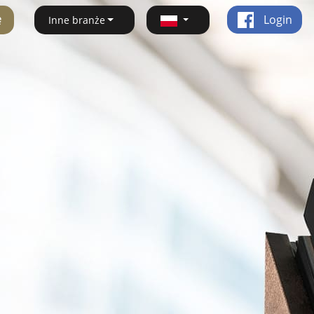
ę
Login
Inne branże