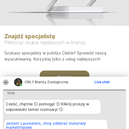
Znajdź specjalistę
Plebiscyt skupia najlepszych w branży
Szukasz specjalisty w pobliżu Ciebie? Sprawdź naszą
wyszukiwarkę. Korzystaj tylko z usług najlepszych!
Szukaj
ORŁY Branży Zoologicznej
Live chat
10:32
Cześć, chętnie Ci pomogę! 🙂 Kliknij proszę w
odpowiedni temat rozmowy! 🙂
Organizator plebiscytu
Plebiscyt
Kontakt
Jestem Laureatem, chcę odebrać materiały
Bright Side Solutions sp. z o.
Laureaci
Kontakt
marketingowe
o. sp. k.
Lista