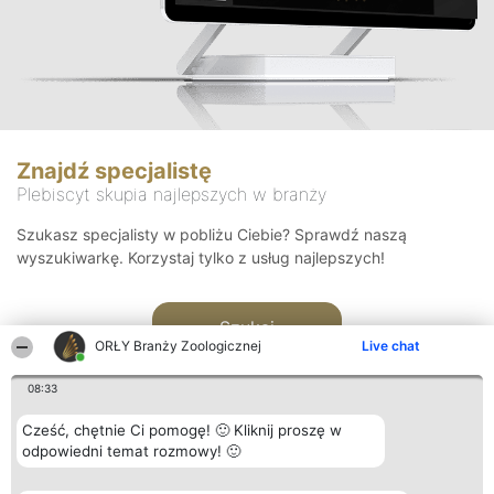
Znajdź specjalistę
Plebiscyt skupia najlepszych w branży
Szukasz specjalisty w pobliżu Ciebie? Sprawdź naszą
wyszukiwarkę. Korzystaj tylko z usług najlepszych!
Szukaj
ORŁY Branży Zoologicznej
Live chat
08:33
Cześć, chętnie Ci pomogę! 🙂 Kliknij proszę w
odpowiedni temat rozmowy! 🙂
Organizator plebiscytu
Plebiscyt
Kontakt