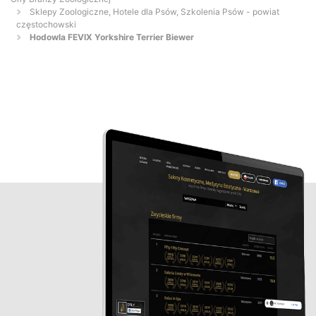
Sklepy Zoologiczne, Hotele dla Psów, Szkolenia Psów - powiat
częstochowski
Hodowla FEVIX Yorkshire Terrier Biewer