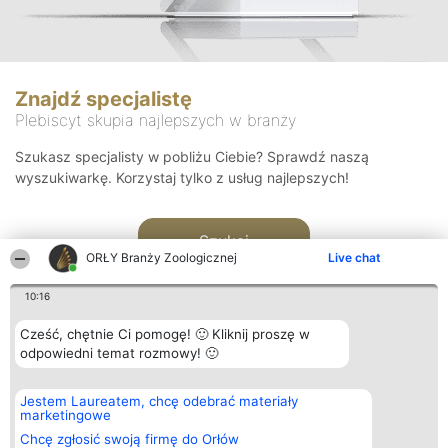
Znajdź specjalistę
Plebiscyt skupia najlepszych w branży
Szukasz specjalisty w pobliżu Ciebie? Sprawdź naszą
wyszukiwarkę. Korzystaj tylko z usług najlepszych!
Szukaj
ORŁY Branży Zoologicznej
Live chat
10:16
Cześć, chętnie Ci pomogę! 🙂 Kliknij proszę w
odpowiedni temat rozmowy! 🙂
Organizator plebiscytu
Plebiscyt
Kontakt
Jestem Laureatem, chcę odebrać materiały
Bright Side Solutions sp. z o.
Laureaci
Kontakt
marketingowe
o. sp. k.
Lista
ul. Ruska 22
wszystkich
Chcę zgłosić swoją firmę do Orłów
Wrocław 50-079
Laureatów