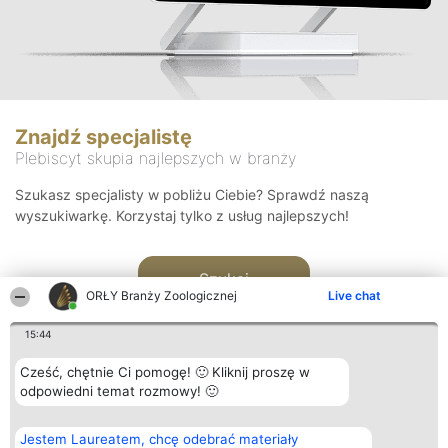
Znajdź specjalistę
Plebiscyt skupia najlepszych w branży
Szukasz specjalisty w pobliżu Ciebie? Sprawdź naszą
wyszukiwarkę. Korzystaj tylko z usług najlepszych!
Szukaj
ORŁY Branży Zoologicznej
Live chat
15:44
Cześć, chętnie Ci pomogę! 🙂 Kliknij proszę w
odpowiedni temat rozmowy! 🙂
Organizator plebiscytu
Plebiscyt
Kontakt
Jestem Laureatem, chcę odebrać materiały
Bright Side Solutions sp. z o.
Laureaci
Kontakt