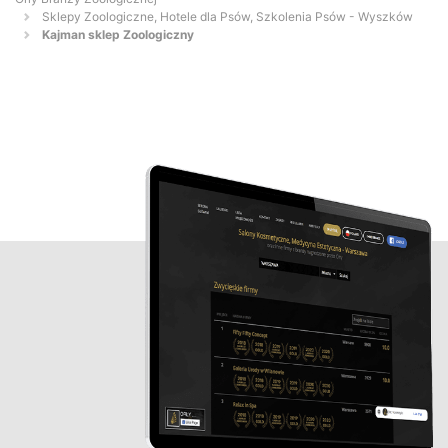
Sklepy Zoologiczne, Hotele dla Psów, Szkolenia Psów - Wyszków
Kajman sklep Zoologiczny