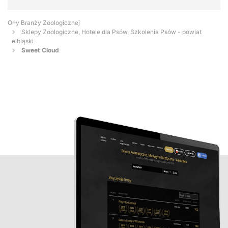
Orły Branży Zoologicznej
Sklepy Zoologiczne, Hotele dla Psów, Szkolenia Psów - powiat
elbląski
Sweet Cloud