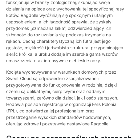
funkcjonuje w branży zoologicznej, skupiając swoje
działania na opiece oraz wychowaniu tej specyficznej rasy
kotów. Ragdolle wyróżniają się spokojnym i ufającym
usposobieniem, a ich łagodność sprawia, że zyskały
przydomek „szmaciana lalka”, odzwierciedlający ich
skłonność do rozluźniania się podczas trzymania na
rękach. Cechą charakterystyczną ich futra jest jego
gęstość, miękkość i jedwabista struktura, przypominająca
sierść królika, a uroku dodaje im szeroka gama wzorów
umaszczenia oraz intensywnie niebieskie oczy.
Kocięta wychowywane w warunkach domowych przez
Sweet Cloud są odpowiednio zsocjalizowane i
przygotowywane do funkcjonowania w rodzinie, dzięki
czemu są delikatnymi, cierpliwymi oraz oddanymi
towarzyszami, zarówno dla dzieci, jak i osób starszych.
Hodowla posiada rejestrację w organizacji Felis Polonia
(FPL), co potwierdza jej profesjonalizm oraz
przestrzeganie wysokich standardów hodowlanych,
oferując zdrowe i pozytywnie nastawione Ragdolle.